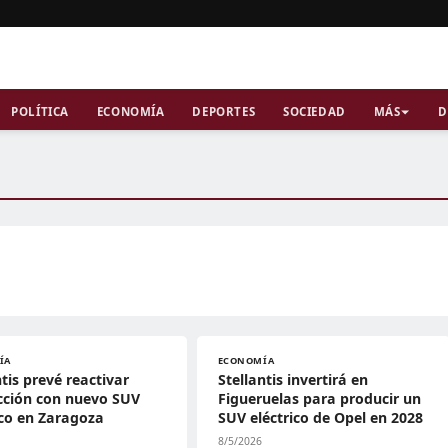
POLÍTICA
ECONOMÍA
DEPORTES
SOCIEDAD
MÁS
D
ÍA
ECONOMÍA
ntis prevé reactivar
Stellantis invertirá en
cción con nuevo SUV
Figueruelas para producir un
ico en Zaragoza
SUV eléctrico de Opel en 2028
8/5/2026