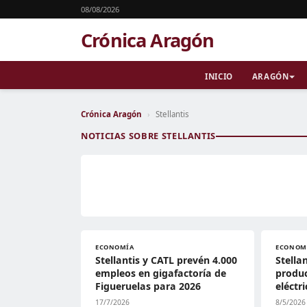
08/08/2026
Crónica Aragón
INICIO
ARAGÓN
Crónica Aragón
›
Stellantis
NOTICIAS SOBRE STELLANTIS
ECONOMÍA
ECONOM
Stellantis y CATL prevén 4.000
Stella
empleos en gigafactoría de
produ
Figueruelas para 2026
eléctr
17/7/2026
8/5/2026