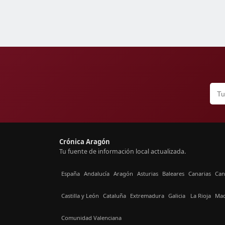
Crónica Aragón
Tu fuente de información local actualizada.
España
Andalucía
Aragón
Asturias
Baleares
Canarias
Can
Castilla y León
Cataluña
Extremadura
Galicia
La Rioja
Mad
Comunidad Valenciana