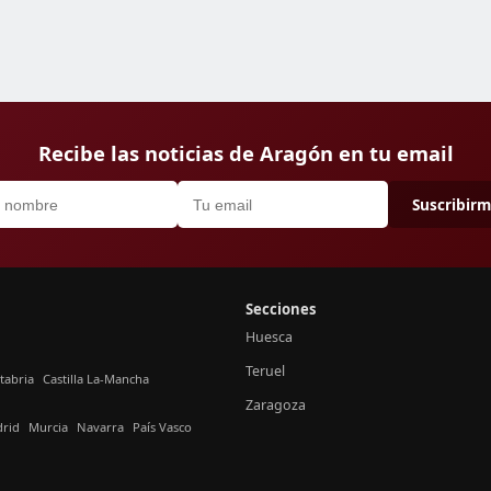
Recibe las noticias de Aragón en tu email
Suscribir
Secciones
Huesca
Teruel
tabria
Castilla La-Mancha
Zaragoza
rid
Murcia
Navarra
País Vasco