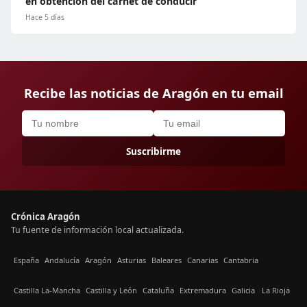
en obtención del carnet de conducir
Hace 5 días
Recibe las noticias de Aragón en tu email
Suscribirme
Crónica Aragón
Tu fuente de información local actualizada.
España
Andalucía
Aragón
Asturias
Baleares
Canarias
Cantabria
Castilla La-Mancha
Castilla y León
Cataluña
Extremadura
Galicia
La Rioja