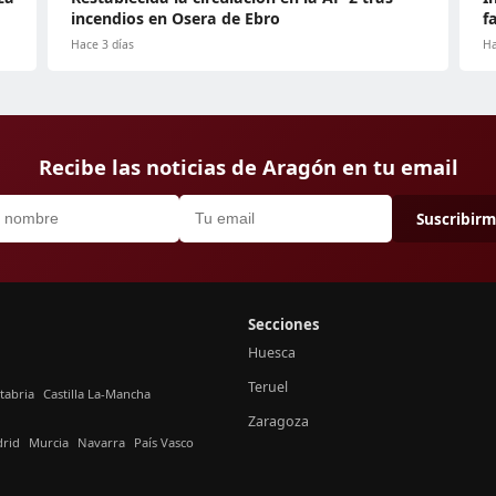
incendios en Osera de Ebro
f
Hace 3 días
Ha
Recibe las noticias de Aragón en tu email
Suscribir
Secciones
Huesca
Teruel
tabria
Castilla La-Mancha
Zaragoza
rid
Murcia
Navarra
País Vasco