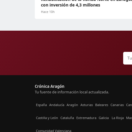
con inversión de 4,3 millones
Hace 10h
Crónica Aragón
Tu fuente de información local actualizada.
España
Andalucía
Aragón
Asturias
Baleares
Canarias
Can
Castilla y León
Cataluña
Extremadura
Galicia
La Rioja
Mad
Comunidad Valenciana