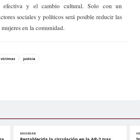
n efectiva y el cambio cultural. Solo con un
ores sociales y políticos será posible reducir las
as mujeres en la comunidad.
víctimas
justicia
SOCIEDAD
S
za
Restablecida la circulación en la AP-2 tras
I